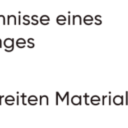
Seit bereits über 20 Jahren geben wir Wissen
und praktische Erfahrungen weltweit an unsere
Partner weiter und wachsen gemeinsam zu
einem Global Player in der MLM Industrie.
IDEE VERSTEHEN
TRAINING STARTEN