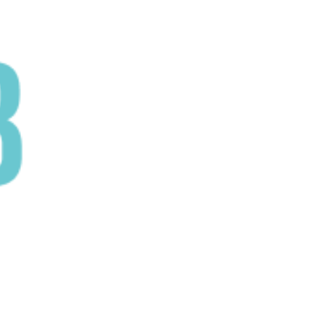
Coral Business
Academy
Herzlich willkommen auf der ultimativen
Weiterbildungsplattform für Vertriebspartner von
Coral Club!
Hier erwirbst Du effektiv und in kürzester Zeit
umfangreiche Kenntnisse und die besten
Praktiken für den Aufbau eines eigenen
erfolgreichen Unternehmens in Partnerschaft mit
dem Coral Club.